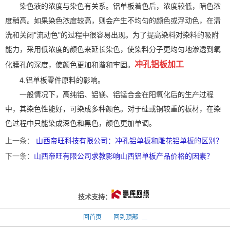
染色液的浓度与染色有关系。铝单板着色后，浓度较低，暗色浓
度稍高。如果染色浓度较高，则会产生不均匀的颜色或浮动色，在清
洗和关闭"流动色"的过程中很容易出现。为了提高染料对染料的吸附
能力，采用低浓度的颜色来延长染色，使染料分子更均匀地渗透到氧
冲孔铝板加工
化膜孔的深度，使颜色更加和谐和牢固。
4.铝单板零件原料的影响。
一般情况下，高纯铝、铝镁、铝锰合金在阳氧化后的生产过程
中，其染色性能好，可染成多种颜色。对于硅或铜较重的板材，在染
色过程中只能染成深色和黑色，颜色更加单调。
上一条：
山西帝旺科技有限公司：冲孔铝单板和雕花铝单板的区别？
下一条：
山西帝旺有限公司求教影响山西铝单板产品价格的因素？
太原富库
技术支持：
回首页
回到顶部