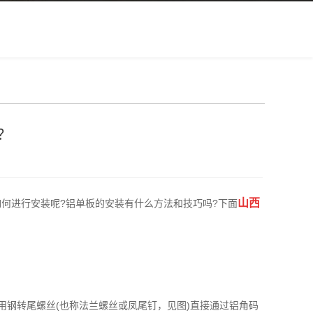
？
山西
何进行安装呢?铝单板的安装有什么方法和技巧吗?下面
用钢转尾螺丝(也称法兰螺丝或凤尾钉，见图)直接通过铝角码