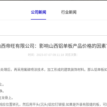
公司新闻
行业新闻
山西帝旺有限公司：影响山西铝单板产品价格的因素
时间：2023-07-07 09:11:18
浏览次数：
处理后，再采用氟碳喷涂技术，加工形成的建筑装饰材料。那么铝单板如
上。
净。
在龙骨上。
相应位置转孔，然后用平头(沉头)铝拉钉铆接;如果是外装有胶缝的板，可