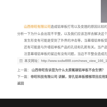
山西帝旺有限公司
造成铝单板打弯以及变翘的原因比较
分析一下为什么会出现不平整，以及我们应该怎样去解决这
发生形变有可能是受到了外界的冲击等，当幕墙铝单板
还有可能是与外墙铝单板产品的孔径和孔距有关。当产
注意幕墙铝单板的留边有没有问题，当边不平整会造成
本文网址：
http://www.sxdw888.com/news_view_166_1
上一篇：
山西帝旺告诉您为什么太原氟碳铝单板不会生锈？
下一篇：
帝旺科技有限公司 讲解，穿孔铝单板楼梯项目应用
返回