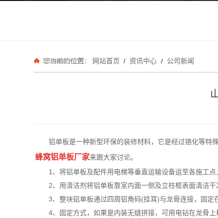
网站首页
资讯中心
公司新闻
/
/
铝单板是一种新型环保的装修材料，它是经过铬化等特殊
蜂窝铝单板厂家
来跟大家讨论。
1、将铝单板及配件用电梯等垂直运输设备运至各施工点
2、用清洁剂将铝单板靠室内面一侧及立柱框表面清洁干
3、整块铝单板通过四周铝角码(挂耳)与龙骨连接，固定
4、固定方式，如果是内装无缝拼接，可用电钻在龙骨上